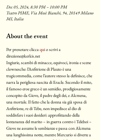
Dec 05, 2024, 8:30 PM – 10:00 PM
Teatro PIME, Via Mosè Bianchi, 94, 20149 Milano
MI, Italia
About the event
Per prenotare clicca 
qui
 o scrivi a 
direzione@kerkis.net
Ingiurie, scambi di minacce, equivoci, ironia e scene 
clownesche: l’Anfitrione di Plauto è una 
tragicommedia, come l’autore stesso la definisce, che 
narra la perigliosa nascita di Eracle. Secondo il mito, 
il famoso eroe greco è un semidio, prodigiosamente 
concepito da Giove, il padre degli dei, e Alcmena, 
una mortale. Il fatto che la donna sia già sposa di 
Anfitrione, re di Tebe, non impedisce al dio di 
soddisfare i suoi desideri: approfittando della 
lontananza del marito – in guerra contro i Teleboi – 
Giove ne assume le sembianze e passa con Alcmena 
una lunghissima notte, mentre Mercurio si diverte a 