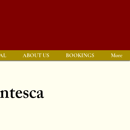
AL
ABOUT US
BOOKINGS
More
antesca