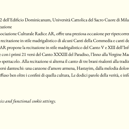
2 dell'Edificio Dominicanum, Università Cattolica del Sacro Cuore di Mil
otazione
ociazione Culturale Radice AR, offre una preziosa occasione per ripercorrere
recitazione in stile madrigalistico di alcuni Canti della Commedia e canti de
R propone la recitazione in stile madrigalistico del Canto V e XIII dell’Inf
 con i primi 21 versi del Canto XXXIII del Paradiso, l'Inno alla Vergine Madre
 spettacolo. Alla recitazione si alterna il canto di tre brani risalenti alla tradi
ersi danteschi: una canzone d’amore armena, Hastayim, dalla melodia doloro
ffuso ben oltre i confini di quella cultura, Le dodici parole della verità, e in
s and functional cookie settings.