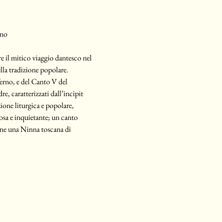
ano
 il mitico viaggio dantesco nel 
lla tradizione popolare.
erno, e del Canto V del 
, caratterizzati dall’incipit 
zione liturgica e popolare, 
sa e inquietante; un canto 
fine una Ninna toscana di 