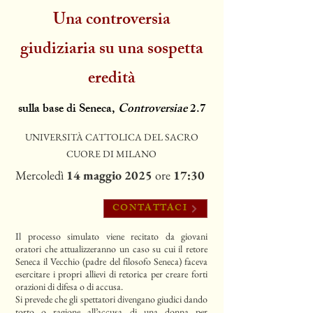
Una controversia
giudiziaria su una sospetta
eredità
sulla base di Seneca,
Controversiae
2.7
UNIVERSITÀ CATTOLICA DEL SACRO
CUORE DI MILANO
Mercoledì
14 maggio 2025
ore
17:30
CONTATTACI
Il processo simulato viene recitato da giovani
oratori che attualizzeranno un caso su cui il retore
Seneca il Vecchio (padre del filosofo Seneca) faceva
esercitare i propri allievi di retorica per creare forti
orazioni di difesa o di accusa.
Si prevede che gli spettatori divengano giudici dando
torto o ragione all’accusa di una donna per