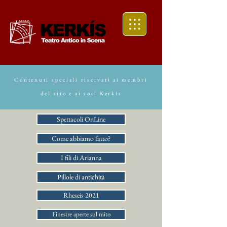
Contenuti speciali riservati ai membri
del sito e ai soci Kerkís
Spettacoli OnLine
Come abbiamo fatto?
I fili di Arianna
Pillole di antichità
Rheseis 2021
Finestre aperte sul mito