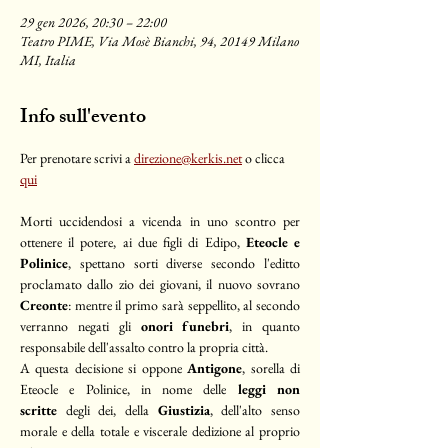
29 gen 2026, 20:30 – 22:00
Teatro PIME, Via Mosè Bianchi, 94, 20149 Milano
MI, Italia
Info sull'evento
Per prenotare scrivi a 
direzione@kerkis.net
 o clicca 
qui
Morti uccidendosi a vicenda in uno scontro per 
ottenere il potere, ai due figli di Edipo, 
Eteocle e 
Polinice
, spettano sorti diverse secondo l'editto 
proclamato dallo zio dei giovani, il nuovo sovrano 
Creonte
: mentre il primo sarà seppellito, al secondo 
verranno negati gli 
onori funebri
, in quanto 
responsabile dell'assalto contro la propria città. 
A questa decisione si oppone 
Antigone
, sorella di 
Eteocle e Polinice, in nome delle
 leggi non 
scritte
 degli dei, della 
Giustizia
, dell'alto senso 
morale e della totale e viscerale dedizione al proprio 