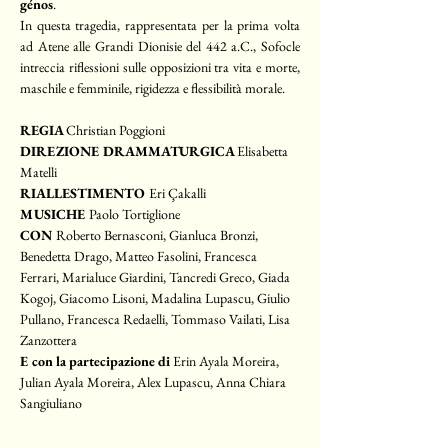
génos
.
In questa tragedia, rappresentata per la prima volta 
ad Atene alle Grandi Dionisie del 442 a.C., Sofocle 
intreccia riflessioni sulle opposizioni tra vita e morte, 
maschile e femminile, rigidezza e flessibilità morale.
REGIA 
Christian Poggioni
DIREZIONE DRAMMATURGICA 
Elisabetta 
Matelli
RIALLESTIMENTO 
Eri Çakalli
MUSICHE 
Paolo Tortiglione
CON 
Roberto Bernasconi, Gianluca Bronzi, 
Benedetta Drago, Matteo Fasolini, Francesca 
Ferrari, Marialuce Giardini, Tancredi Greco, Giada 
Kogoj, Giacomo Lisoni, Madalina Lupascu, Giulio 
Pullano, Francesca Redaelli, Tommaso Vailati, Lisa 
Zanzottera
E con la partecipazione di
 Erin Ayala Moreira, 
Julian Ayala Moreira, Alex Lupascu, Anna Chiara 
Sangiuliano