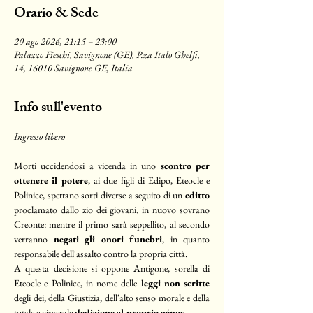
Orario & Sede
20 ago 2026, 21:15 – 23:00
Palazzo Fieschi, Savignone (GE), P.za Italo Ghelfi,
14, 16010 Savignone GE, Italia
Info sull'evento
Ingresso libero
Morti uccidendosi a vicenda in uno 
scontro per 
ottenere il potere
, ai due figli di Edipo, Eteocle e 
Polinice, spettano sorti diverse a seguito di un 
editto
proclamato dallo zio dei giovani, in nuovo sovrano 
Creonte: mentre il primo sarà seppellito, al secondo 
verranno 
negati gli onori funebri
, in quanto 
responsabile dell'assalto contro la propria città. 
A questa decisione si oppone Antigone, sorella di 
Eteocle e Polinice, in nome delle 
leggi non scritte
degli dei, della Giustizia, dell'alto senso morale e della 
totale e viscerale 
dedizione al proprio génos
.