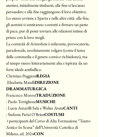
ateniesi, inizialmente titubanti, alla fine si lasciano 
persuadere e alla fine raggiungono il loro obiettivo. 
Lo stesso avviene a Sparta e nelle altre città: alla fine, 
gli uomini si sentiranno costretti a firmare un patto 
di pace, pur di poter tornare alle relazioni intime di 
prima con le loro mogli.
La comicità di Aristofane è esilarante, provocatoria, 
paradossale, assolutamente volgare (come il tema 
della commedia e il genere comico richiedono), ma 
al tempo stesso letterariamente alta e ispirata da un 
forte ideale antibellico.
Christian Poggioni
REGIA 
 Elisabetta Matelli
DIREZIONE 
DRAMMATURGICA
Francesco Morosi
TRADUZIONE 
: Paolo Tortiglione
MUSICHE
: Lucia Amarilli Sala e Walter Aveta
CANTI
: Stefania Parisi O'Brien
COSTUMI
 i partecipanti del Corso di Alta Formazione “Teatro 
Antico In Scena” dell’Università Cattolica di 
Milano, ed. 2024
CON