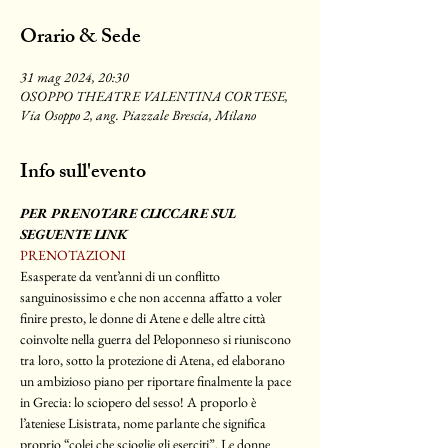
Orario & Sede
31 mag 2024, 20:30
OSOPPO THEATRE VALENTINA CORTESE,
Via Osoppo 2, ang. Piazzale Brescia, Milano
Info sull'evento
PER PRENOTARE CLICCARE SUL 
SEGUENTE LINK
PRENOTAZIONI
Esasperate da vent’anni di un conflitto 
sanguinosissimo e che non accenna affatto a voler 
finire presto, le donne di Atene e delle altre città 
coinvolte nella guerra del Peloponneso si riuniscono 
tra loro, sotto la protezione di Atena, ed elaborano 
un ambizioso piano per riportare finalmente la pace 
in Grecia: lo sciopero del sesso! A proporlo è 
l’ateniese Lisistrata, nome parlante che significa 
proprio “colei che scioglie gli eserciti”. Le donne 