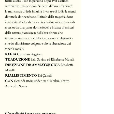
torna allora il dio in persona dopo aver assunto 
sembianze umane e con l’aspetto di uno ‘straniero’: 
la mancanza di fede in lui fa invasare di follia le menti 
di tutte le donne tebane. Il titolo della tragedia dona 
centralità all’idea di baccante e ai due modi diversi di 
esserlo: da una parte donne fedeli e iniziate ai misteri 
della natura dionisiaca; dall’altra donne che 
impazziscono a causa della loro stessa irreligiosità e 
che del dionisismo colgono solo la liberazione dai 
vincoli sociali.
REGIA
 Christian Poggioni
TRADUZIONE
 Ezio Savino ed Elisabetta Matelli
DIREZIONE DRAMMATURGICA
 Elisabetta 
Matelli
RIALLESTIMENTO
 Eri Çakalli
CON
 il cast di attori under 30 di Kerkís. Teatro 
Antico In Scena