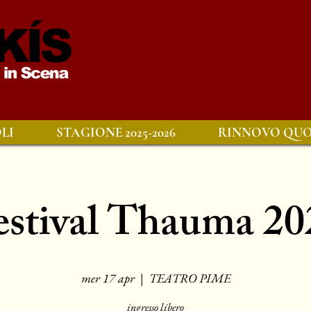
LI
STAGIONE 2025-2026
RINNOVO QUO
estival Thauma 20
mer 17 apr
  |  
TEATRO PIME
ingresso libero