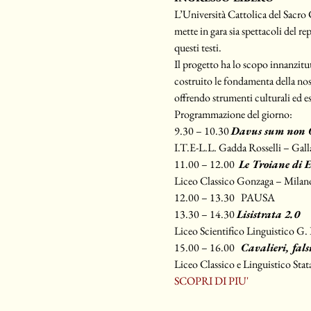
L’Università Cattolica del Sa
mette in gara sia spettacoli del re
questi testi.
Il progetto ha lo scopo innanzitutt
costruito le fondamenta della nos
offrendo strumenti culturali ed e
Programmazione del giorno:
9.30 – 10.30 
Davus sum non 
I.T.E-L.L. Gadda Rosselli – Gall
11.00 – 12.00  
Le Troiane di 
Liceo Classico Gonzaga – Milan
12.00 – 13.30   PAUSA
13.30 – 14.30 
Lisistrata 2.0
Liceo Scientifico Linguistico G
15.00 – 16.00   
Cavalieri, falsi
Liceo Classico e Linguistico Sta
SCOPRI DI PIU'