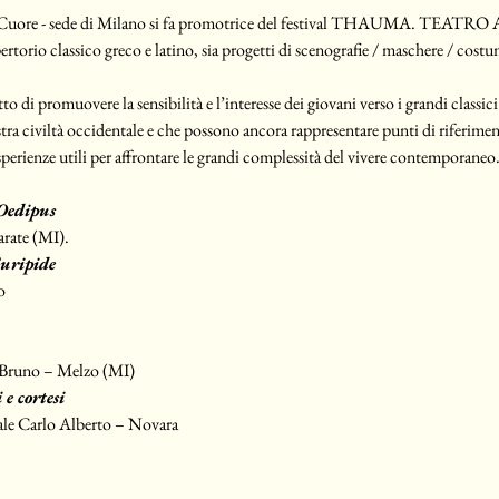
cro Cuore - sede di Milano si fa promotrice del festival THAUMA. TEA
pertorio classico greco e latino, sia progetti di scenografie / maschere / costu
o di promuovere la sensibilità e l’interesse dei giovani verso i grandi classic
tra civiltà occidentale e che possono ancora rappresentare punti di riferimen
sperienze utili per affrontare le grandi complessità del vivere contemporaneo
Oedipus
arate (MI).
Euripide
o
. Bruno – Melzo (MI)
 e cortesi
tale Carlo Alberto – Novara